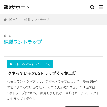
キーワード
365サポート
HOME
銅製ワントラップ
カテゴリー
TAG
銅製ワントラップ
タグ
365サポート
S字トラップ
キッチン排水口
キッチン排水管
シンクの臭い
チラシ
クネっているのねトラップくん
フリーダイヤル
ワントラップ
排水トラップ
クネっているのねトラップくん第二話
排水管
排水管高圧洗浄
排水設備
洗面所
今回はワントラップについて 排水トラップについて、漫画で紹介
洗面所排水溝
洗面臭い
銅製ワントラップ
する「クネっているのねトラップくん」の第２話。 第 1 話では、
防臭キャップ
S字トラップについてご紹介しましたが、今回はキッチンシンク下
のトラップを紹介 […]
検索