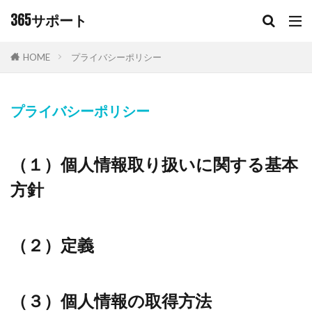
キーワード
365サポート
HOME
プライバシーポリシー
カテゴリー
プライバシーポリシー
タグ
365サポート
S字トラップ
キッチン排水口
（１）個人情報取り扱いに関する基本
キッチン排水管
シンクの臭い
チラシ
方針
フリーダイヤル
ワントラップ
排水トラップ
排水管
排水管高圧洗浄
排水設備
洗面所
（２）定義
洗面所排水溝
洗面臭い
銅製ワントラップ
防臭キャップ
（３）個人情報の取得方法
検索