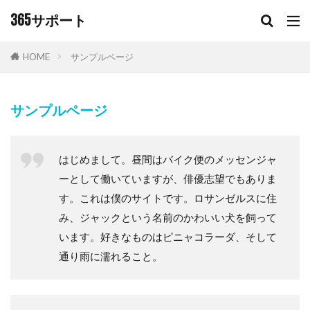
キーワード
365サポート
HOME
サンプルページ
カテゴリー
サンプルページ
タグ
365サポート
S字トラップ
キッチン排水口
はじめまして。昼間はバイク便のメッセンジャ
ーとして働いていますが、俳優志望でもありま
キッチン排水管
シンクの臭い
チラシ
す。これは僕のサイトです。ロサンゼルスに住
フリーダイヤル
ワントラップ
排水トラップ
み、ジャックという名前のかわいい犬を飼って
排水管
排水管高圧洗浄
排水設備
洗面所
います。好きなものはピニャコラーダ、そして
洗面所排水溝
洗面臭い
銅製ワントラップ
通り雨に濡れること。
防臭キャップ
検索