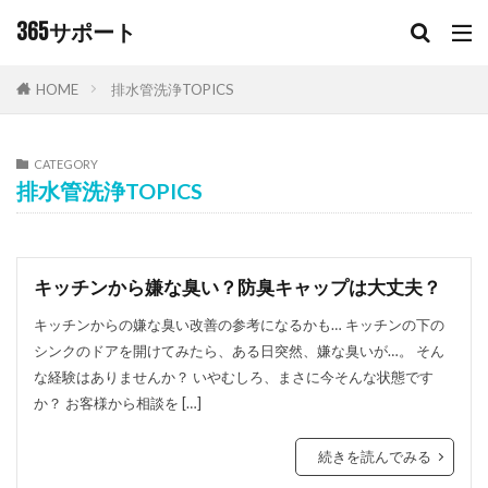
キーワード
365サポート
HOME
排水管洗浄TOPICS
カテゴリー
CATEGORY
排水管洗浄TOPICS
タグ
365サポート
S字トラップ
キッチン排水口
キッチン排水管
シンクの臭い
チラシ
キッチンから嫌な臭い？防臭キャップは大丈夫？
フリーダイヤル
ワントラップ
排水トラップ
キッチンからの嫌な臭い改善の参考になるかも… キッチンの下の
シンクのドアを開けてみたら、ある日突然、嫌な臭いが…。 そん
排水管
排水管高圧洗浄
排水設備
洗面所
な経験はありませんか？ いやむしろ、まさに今そんな状態です
洗面所排水溝
洗面臭い
銅製ワントラップ
か？ お客様から相談を […]
防臭キャップ
続きを読んでみる
検索